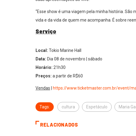
“Esse show é uma viagem pela minha história. São
vida e da vida de quem me acompanha. É sobre reen
Serviço
Local:
Tokio Marine Hall
Data:
Dia 08 de novembro | sábado
Horário:
21h30
Preços:
a partir de R$60
Vendas
|
https://www.ticketmaster.com.
br/event/ma
Tags:
cultura
Espetáculo
Maria G
RELACIONADOS