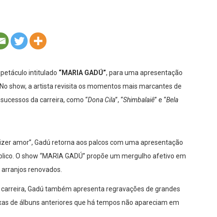
petáculo intitulado
“MARIA GADÚ”
, para uma apresentação
 No show, a artista revisita os momentos mais marcantes de
 sucessos da carreira, como “
Dona Cila
”, “
Shimbalaiê
” e “
Bela
izer amor”, Gadú retorna aos palcos com uma apresentação
blico. O show “MARIA GADÚ” propõe um mergulho afetivo em
 arranjos renovados.
a carreira, Gadú também apresenta regravações de grandes
xas de álbuns anteriores que há tempos não apareciam em