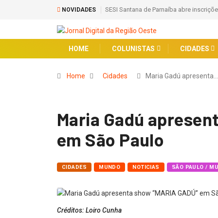
SESI Santana de Parnaíba abre inscriçõe
NOVIDADES
HOME
COLUNISTAS
CIDADES
Home
Cidades
Maria Gadú apresenta…
Maria Gadú apresen
em São Paulo
CIDADES
MUNDO
NOTICIAS
SÃO PAULO / M
Créditos: Loiro Cunha