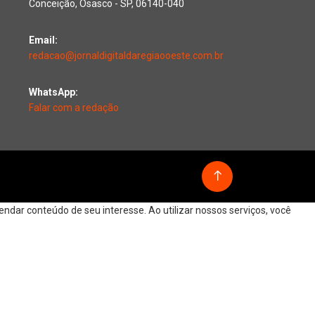
Conceição, Osasco - SP, 06140-040
Email:
redacao@jornaldigitaldaregiaooeste.com.br
WhatsApp:
Falar com a redação
dar conteúdo de seu interesse. Ao utilizar nossos serviços, você