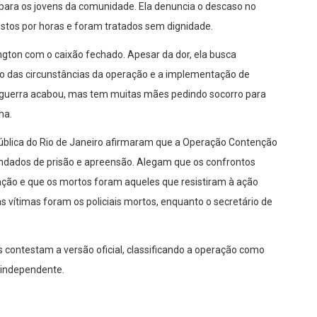
para os jovens da comunidade. Ela denuncia o descaso no
ostos por horas e foram tratados sem dignidade.
ington com o caixão fechado. Apesar da dor, ela busca
nto das circunstâncias da operação e a implementação de
ha guerra acabou, mas tem muitas mães pedindo socorro para
ma.
pública do Rio de Janeiro afirmaram que a Operação Contenção
dados de prisão e apreensão. Alegam que os confrontos
ção e que os mortos foram aqueles que resistiram à ação
as vítimas foram os policiais mortos, enquanto o secretário de
 contestam a versão oficial, classificando a operação como
 independente.