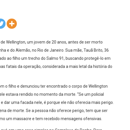
e Wellington, um jovem de 20 anos, antes de ser morto
ha e do Alemão, no Rio de Janeiro. Sua mãe, Tauã Brito, 36
ado ao filho um trecho do Salmo 91, buscando protegê-lo em
mas fatais da operação, considerada a mais letal da história do
m o filho e denunciou ter encontrado o corpo de Wellington
 ele estava rendido no momento da morte. “Se um policial
 e dar uma facada nele, é porque ele não oferecia mais perigo.
pena de morte. Se a pessoa não oferece perigo, tem que ser
como um massacre e tem recebido mensagens ofensivas.