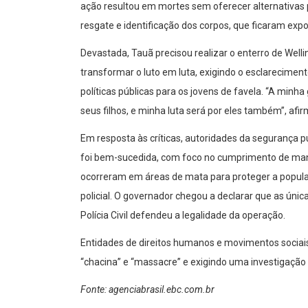
ação resultou em mortes sem oferecer alternativas 
resgate e identificação dos corpos, que ficaram exp
Devastada, Tauã precisou realizar o enterro de Well
transformar o luto em luta, exigindo o esclarecime
políticas públicas para os jovens de favela. “A min
seus filhos, e minha luta será por eles também”, afir
Em resposta às críticas, autoridades da segurança 
foi bem-sucedida, com foco no cumprimento de man
ocorreram em áreas de mata para proteger a popula
policial. O governador chegou a declarar que as únic
Polícia Civil defendeu a legalidade da operação.
Entidades de direitos humanos e movimentos sociais
“chacina” e “massacre” e exigindo uma investigação
Fonte: agenciabrasil.ebc.com.br