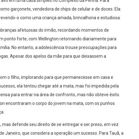
 da avó em uma casa simples no Complexo da Penha. Para
 como garçonete, vendedora de chips de celular e de doces. Ela
crevendo-o como uma criança amada, brincalhona e estudiosa.
embranças afetuosas do irmão, recordando momentos de
 um ponto forte, com Wellington retornando diariamente para
família. No entanto, a adolescência trouxe preocupações para
drogas. Apesar dos apelos da mãe para que deixassem a
 com o filho, implorando para que permanecesse em casa e
ucesso, ela tentou chegar até a mata, mas foi impedida pela
rensa para entrar na área de confronto, mas não obteve êxito.
ington encontraram o corpo do jovem na mata, com os punhos
ça.
 mas defende seu direito de se entregar e ser preso, em vez
o de Janeiro, que considera a operação um sucesso. Para Tauã, a