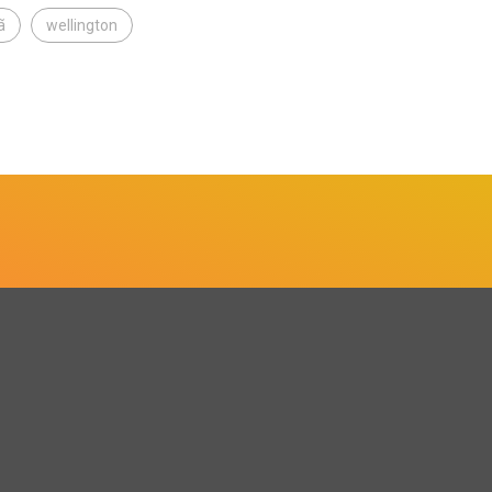
ã
wellington