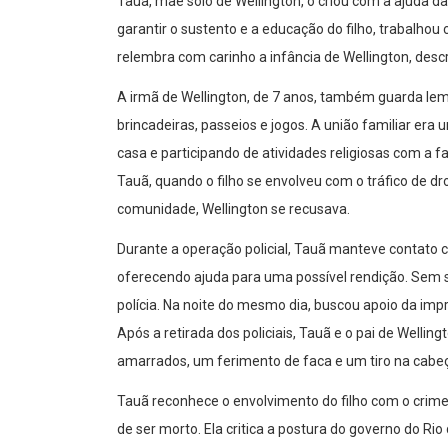
Tauã, mãe solo de Wellington, o criou com a ajuda
garantir o sustento e a educação do filho, trabalhou
relembra com carinho a infância de Wellington, des
A irmã de Wellington, de 7 anos, também guarda l
brincadeiras, passeios e jogos. A união familiar era
casa e participando de atividades religiosas com a 
Tauã, quando o filho se envolveu com o tráfico de 
comunidade, Wellington se recusava.
Durante a operação policial, Tauã manteve contato
oferecendo ajuda para uma possível rendição. Sem s
polícia. Na noite do mesmo dia, buscou apoio da imp
Após a retirada dos policiais, Tauã e o pai de Well
amarrados, um ferimento de faca e um tiro na cabe
Tauã reconhece o envolvimento do filho com o crime,
de ser morto. Ela critica a postura do governo do Ri