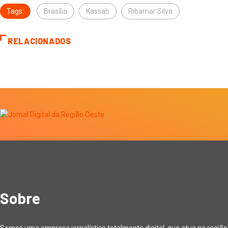
Tags:
Brasília
Kassab
Ribamar Silva
RELACIONADOS
Sobre
Somos uma empresa jornalística totalmente digital, que atua na regiã