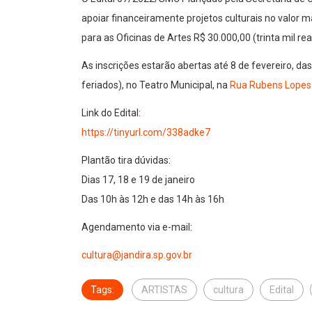
apoiar financeiramente projetos culturais no valor m
para as Oficinas de Artes R$ 30.000,00 (trinta mil rea
As inscrições estarão abertas até 8 de fevereiro, da
feriados), no Teatro Municipal, na
Rua Rubens Lopes d
Link do Edital:
https://tinyurl.com/338adke7
Plantão tira dúvidas:
Dias 17, 18 e 19 de janeiro
Das 10h às 12h e das 14h às 16h
Agendamento via e-mail:
cultura@jandira.sp.gov.br
Tags:
ARTISTAS
cultura
Edital