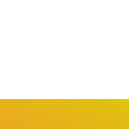
ARTIGOS
MARLUCI ZANELATO
BARUERI
CARAPICUÍBA
enda cultural: São Paulo
Região Oeste: Vagas de
 Cena: A...
emprego presenciais e...
ulho 17, 2026
julho 15, 2026