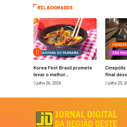
RELACIONADOS
CIDADES
BARUERI
SANTANA DO PARNAÍBA
SÃO PAU
criará mais
Korea Fest Brasil promete
Cinepólis
levar o melhor...
final dess
julho 26, 2026
julho 25, 