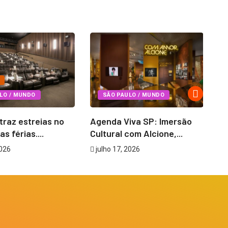
Ag
em
j
LO / MUNDO
SÃO PAULO / MUNDO
 traz estreias no
Agenda Viva SP: Imersão
as férias....
Cultural com Alcione,...
2026
julho 17, 2026