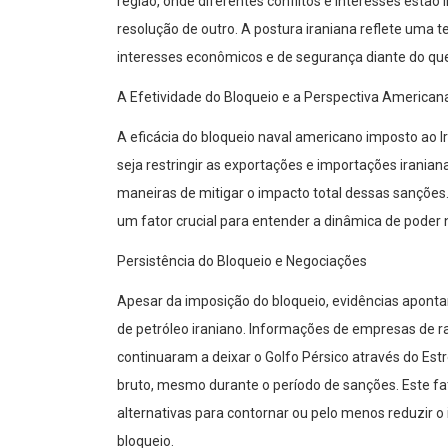
região, onde diferentes conflitos e interesses estã
resolução de outro. A postura iraniana reflete uma te
interesses econômicos e de segurança diante do qu
A Efetividade do Bloqueio e a Perspectiva American
A eficácia do bloqueio naval americano imposto ao I
seja restringir as exportações e importações iranian
maneiras de mitigar o impacto total dessas sanções
um fator crucial para entender a dinâmica de poder 
Persistência do Bloqueio e Negociações
Apesar da imposição do bloqueio, evidências aponta
de petróleo iraniano. Informações de empresas de r
continuaram a deixar o Golfo Pérsico através do Est
bruto, mesmo durante o período de sanções. Este fa
alternativas para contornar ou pelo menos reduzir o 
bloqueio.