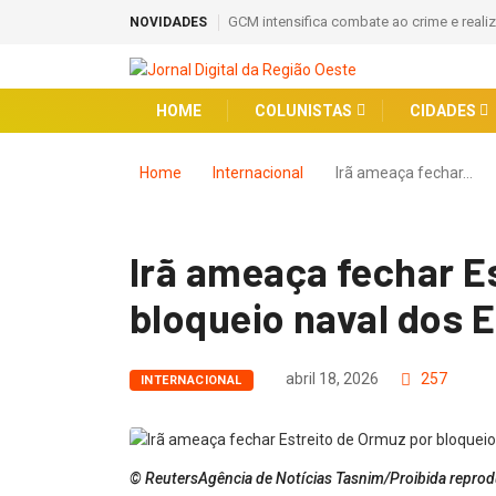
GCM intensifica combate ao crime e reali
NOVIDADES
HOME
COLUNISTAS
CIDADES
Home
Internacional
Irã ameaça fechar…
Irã ameaça fechar E
bloqueio naval dos 
abril 18, 2026
257
INTERNACIONAL
© ReutersAgência de Notícias Tasnim/Proibida repro