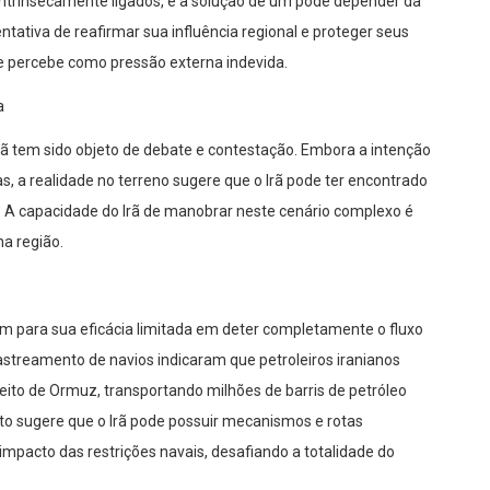
o intrinsecamente ligados, e a solução de um pode depender da
ntativa de reafirmar sua influência regional e proteger seus
e percebe como pressão externa indevida.
a
rã tem sido objeto de debate e contestação. Embora a intenção
as, a realidade no terreno sugere que o Irã pode ter encontrado
. A capacidade do Irã de manobrar neste cenário complexo é
na região.
m para sua eficácia limitada em deter completamente o fluxo
astreamento de navios indicaram que petroleiros iranianos
reito de Ormuz, transportando milhões de barris de petróleo
to sugere que o Irã pode possuir mecanismos e rotas
impacto das restrições navais, desafiando a totalidade do