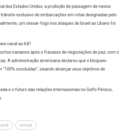
val dos Estados Unidos, a proibição de passagem de navios
 o trânsito exclusivo de embarcações em rotas designadas pelo
onalmente, um cessar-fogo nos ataques de Israel ao Líbano foi
eio naval ao Irã?
ortos iranianos após o fracasso de negociações de paz, com o
icas. A administração americana declarou que o bloqueio
“100% concluídas”, visando alcançar seus objetivos de
da e o futuro das relações internacionais no Golfo Pérsico,
s.
naval
ormuz