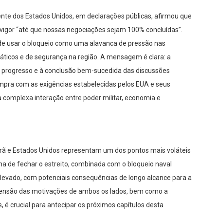
ente dos Estados Unidos, em declarações públicas, afirmou que
 vigor “até que nossas negociações sejam 100% concluídas”.
 de usar o bloqueio como uma alavanca de pressão nas
máticos e de segurança na região. A mensagem é clara: a
ao progresso e à conclusão bem-sucedida das discussões
cumpra com as exigências estabelecidas pelos EUA e seus
a complexa interação entre poder militar, economia e
 Irã e Estados Unidos representam um dos pontos mais voláteis
ana de fechar o estreito, combinada com o bloqueio naval
elevado, com potenciais consequências de longo alcance para a
reensão das motivações de ambos os lados, bem como a
 é crucial para antecipar os próximos capítulos desta