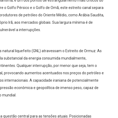
rítima; é um dos pontos de estrangulamento mais críticos do
e o Golfo Pérsico e o Golfo de Omã, este estreito canal separa
s produtores de petróleo do Oriente Médio, como Arábia Saudita,
róprio Irã, aos mercados globais. Sua largura mínima é de
lnerável a interrupções.
s natural liquefeito (GNL) atravessam o Estreito de Ormuz. As
a substancial da energia consumida mundialmente,
tinentes. Qualquer interrupção, por menor que seja, tem o
bal, provocando aumentos acentuados nos preços do petróleo e
os internacionais. A capacidade iraniana de potencialmente
e pressão econômica e geopolítica de imenso peso, capaz de
o mundial.
a questão central para as tensões atuais. Posicionadas