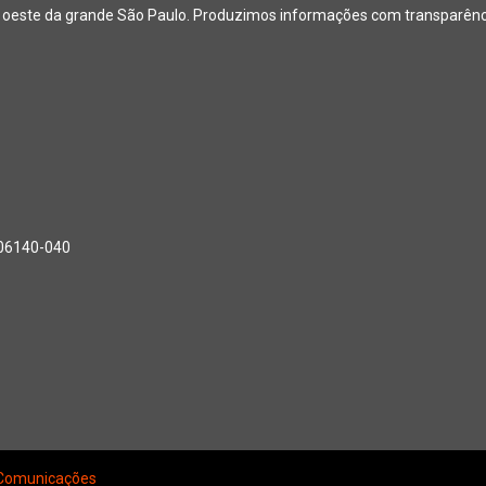
o oeste da grande São Paulo. Produzimos informações com transparência
, 06140-040
Comunicações