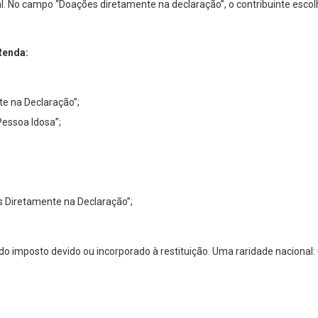
l. No campo “Doações diretamente na declaração”, o contribuinte escolhe
Renda:
te na Declaração”;
Pessoa Idosa”;
s Diretamente na Declaração”;
do do imposto devido ou incorporado à restituição. Uma raridade nacion