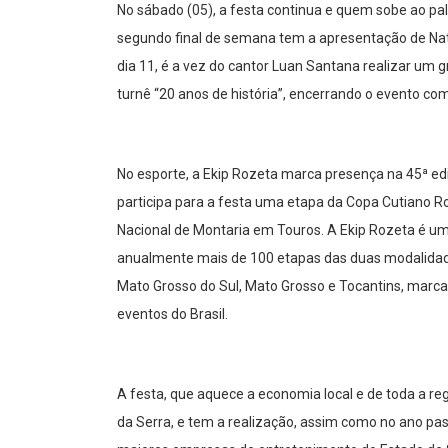
No sábado (05), a festa continua e quem sobe ao palco
segundo final de semana tem a apresentação de Nata
dia 11, é a vez do cantor Luan Santana realizar um 
turnê “20 anos de história”, encerrando o evento com
No esporte, a Ekip Rozeta marca presença na 45ª edi
participa para a festa uma etapa da Copa Cutiano
Nacional de Montaria em Touros. A Ekip Rozeta é um
anualmente mais de 100 etapas das duas modalidade
Mato Grosso do Sul, Mato Grosso e Tocantins, marc
eventos do Brasil.
A festa, que aquece a economia local e de toda a reg
da Serra, e tem a realização, assim como no ano pa