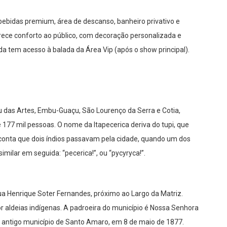
ebidas premium, área de descanso, banheiro privativo e
erece conforto ao público, com decoração personalizada e
a tem acesso à balada da Área Vip (após o show principal).
 das Artes, Embu-Guaçu, São Lourenço da Serra e Cotia,
 177 mil pessoas. O nome da Itapecerica deriva do tupi, que
 conta que dois índios passavam pela cidade, quando um dos
similar em seguida: “pecerica!”, ou “pycyryca!”.
Rua Henrique Soter Fernandes, próximo ao Largo da Matriz.
por aldeias indígenas. A padroeira do município é Nossa Senhora
o antigo município de Santo Amaro, em 8 de maio de 1877.