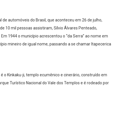
al de automóveis do Brasil, que aconteceu em 26 de julho,
e 10 mil pessoas assistiram, Sílvio Álvares Penteado,
a. Em 1944 o município acrescentou o “da Serra” ao nome em
icípio mineiro de igual nome, passando a se chamar Itapecerica
a é o Kinkaku-ji, templo ecumênico e cinerário, construído em
arque Turístico Nacional do Vale dos Templos e é rodeado por