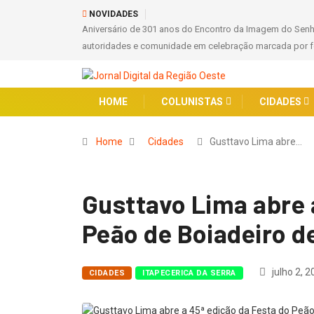
NOVIDADES
ação reúne
Agosto Dourado: Maternidade Leonor Mendes de Barros
HOME
COLUNISTAS
CIDADES
Home
Cidades
Gusttavo Lima abre…
Gusttavo Lima abre 
Peão de Boiadeiro de
julho 2, 2
CIDADES
ITAPECERICA DA SERRA