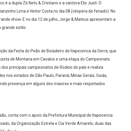
 é a dupla Zé Neto & Cristiano e a cantora Elis Justi. O
nzinho Lima e Heitor Costa no dia 08 (véspera de feriado). No
grande show. E no dia 12 de julho, Jorge & Mateus apresentam a
 grande estilo.
ção da Festa do Peão de Boiadeiro de Itapecerica da Serra, que
 Rozeta de Montaria em Cavalos e uma etapa do Campeonato
 dos principais campeonatos de Rodeio do país e realiza
s nos estados de São Paulo, Paraná, Minas Gerais, Goiás,
ando presença em alguns dos maiores e mais respeitados
ião, conta com o apoio da Prefeitura Municipal de Itapecerica
ssado, da Organização Estrela e Cia Verde Amarelo, duas das