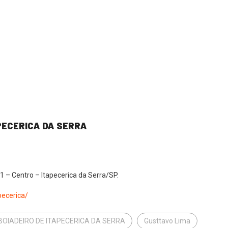
APECERICA DA SERRA
1 – Centro – Itapecerica da Serra/SP.
pecerica/
BOIADEIRO DE ITAPECERICA DA SERRA
Gusttavo Lima