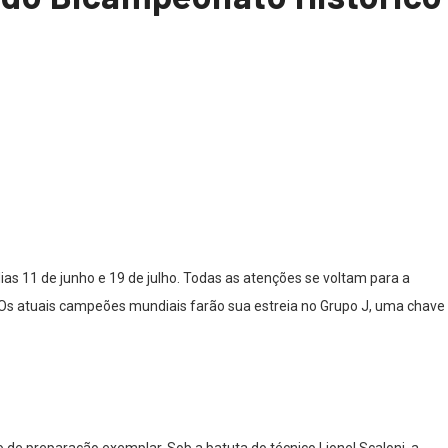
as 11 de junho e 19 de julho. Todas as atenções se voltam para a
 Os atuais campeões mundiais farão sua estreia no Grupo J, uma chave
de preparação exemplar. Sob a batuta do técnico Lionel Scaloni, a