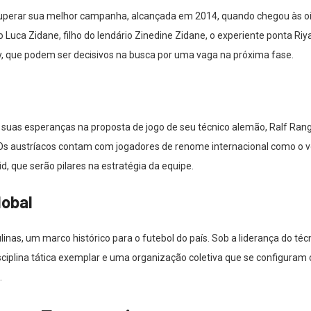
erar sua melhor campanha, alcançada em 2014, quando chegou às oitav
o Luca Zidane, filho do lendário Zinedine Zidane, o experiente ponta 
ty, que podem ser decisivos na busca por uma vaga na próxima fase.
suas esperanças na proposta de jogo de seu técnico alemão, Ralf Rangn
Os austríacos contam com jogadores de renome internacional como o vo
d, que serão pilares na estratégia da equipe.
lobal
nas, um marco histórico para o futebol do país. Sob a liderança do té
iplina tática exemplar e uma organização coletiva que se configuram c
.