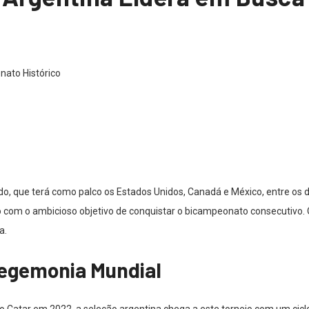
o, que terá como palco os Estados Unidos, Canadá e México, entre os di
o com o ambicioso objetivo de conquistar o bicampeonato consecutivo.
a.
Hegemonia Mundial
Catar em 2022, a seleção argentina chega a este torneio com um ciclo 