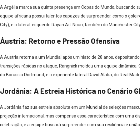
A Argélia marca sua quinta presença em Copas do Mundo, buscando sup
equipe africana possui talentos capazes de surpreender, como o goleir
City), e o lateral-esquerdo Rayan Aït-Nouri, também do Manchester Ci
Áustria: Retorno e Pressão Ofensiva
A Áustria retorna a um Mundial após um hiato de 28 anos, depositando 
transições rápidas no ataque, Rangnick moldou uma equipe dinâmica. 
do Borussia Dortmund, e o experiente lateral David Alaba, do Real Madri
Jordânia: A Estreia Histórica no Cenário G
A Jordânia faz sua estreia absoluta em um Mundial de seleções masculi
projeção internacional, mas compensa essa característica com uma disc
celebração, e a equipe buscará surpreender com sua resiliência e união