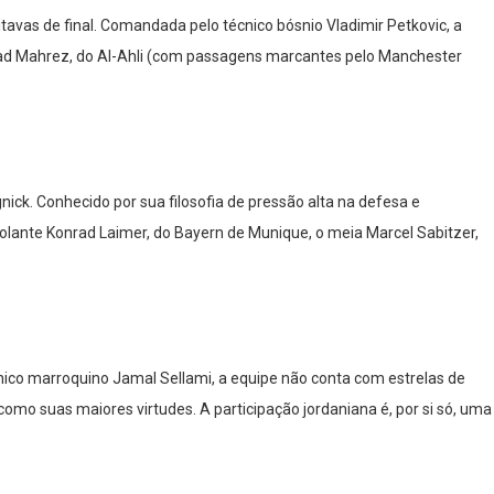
as de final. Comandada pelo técnico bósnio Vladimir Petkovic, a
Riyad Mahrez, do Al-Ahli (com passagens marcantes pelo Manchester
ick. Conhecido por sua filosofia de pressão alta na defesa e
lante Konrad Laimer, do Bayern de Munique, o meia Marcel Sabitzer,
cnico marroquino Jamal Sellami, a equipe não conta com estrelas de
omo suas maiores virtudes. A participação jordaniana é, por si só, uma