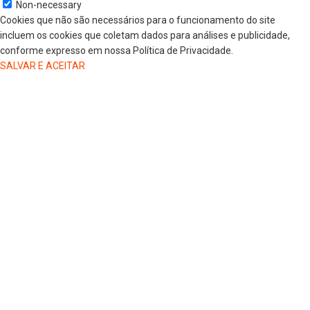
Non-necessary
Cookies que não são necessários para o funcionamento do site
incluem os cookies que coletam dados para análises e publicidade,
conforme expresso em nossa Política de Privacidade.
SALVAR E ACEITAR
HOME
COLUNISTAS
DR. JORGE HENRIQUE
DRA. LUANA KAREN OLIVEIRA
ELSA OLIVEIRA
EDGAR DE SOUZA
GREGORIO MAGLIO
JAIRO GIOVENARDI