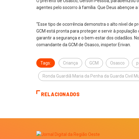
O prefeito de Osasco, Gerson Pessoa, parabenizou o
agentes pelo socorro à família. Que Deus abençoe a
“Esse tipo de ocorrência demonstra o alto nível de 
GCM está pronta para proteger e servir à população
garantir a segurança e o bem-estar dos cidadãos. Nos
comandante da GCM de Osasco, inspetor Erivan.
Tags:
Criança
GCM
Osasco
p
Ronda Guardiã Maria da Penha da Guarda Civil Mu
RELACIONADOS