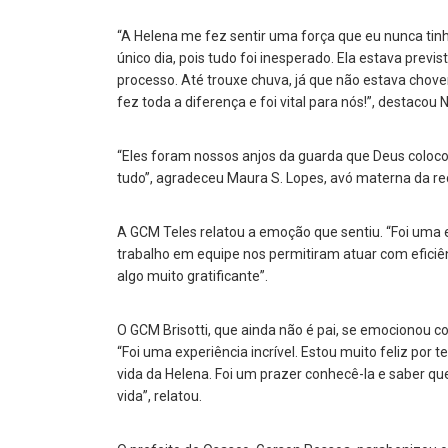
“A Helena me fez sentir uma força que eu nunca tin
único dia, pois tudo foi inesperado. Ela estava previ
processo. Até trouxe chuva, já que não estava choven
fez toda a diferença e foi vital para nós!”, destacou N
“Eles foram nossos anjos da guarda que Deus coloc
tudo”, agradeceu Maura S. Lopes, avó materna da r
A GCM Teles relatou a emoção que sentiu. “Foi uma 
trabalho em equipe nos permitiram atuar com efici
algo muito gratificante”.
O GCM Brisotti, que ainda não é pai, se emocionou c
“Foi uma experiência incrível. Estou muito feliz por 
vida da Helena. Foi um prazer conhecê-la e saber qu
vida”, relatou.