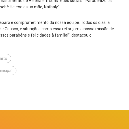
 nascimento de Helena em suas redes sociais. “Parabenizo os
 bebê Helena e sua mãe, Nathaly”.
preparo e comprometimento da nossa equipe. Todos os dias, a
 de Osasco, e situações como essa reforçam a nossa missão de
sos parabéns e felicidades à família!”, destacou o
arto
nicipal