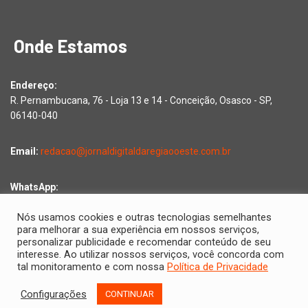
Onde Estamos
Endereço:
R. Pernambucana, 76 - Loja 13 e 14 - Conceição, Osasco - SP,
06140-040
Email:
redacao@jornaldigitaldaregiaooeste.com.br
WhatsApp:
Falar com a redação
Nós usamos cookies e outras tecnologias semelhantes
para melhorar a sua experiência em nossos serviços,
personalizar publicidade e recomendar conteúdo de seu
interesse. Ao utilizar nossos serviços, você concorda com
Copyright © 2026 Jornal Digital da Região Oeste | Desenvolvido
tal monitoramento e com nossa
Política de Privacidade
por
2D Comunicações
Configurações
CONTINUAR