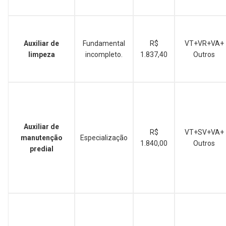
Auxiliar de
Fundamental
R$
VT+VR+VA+
limpeza
incompleto.
1.837,40
Outros
Auxiliar de
R$
VT+SV+VA+
manutenção
Especialização
1.840,00
Outros
predial