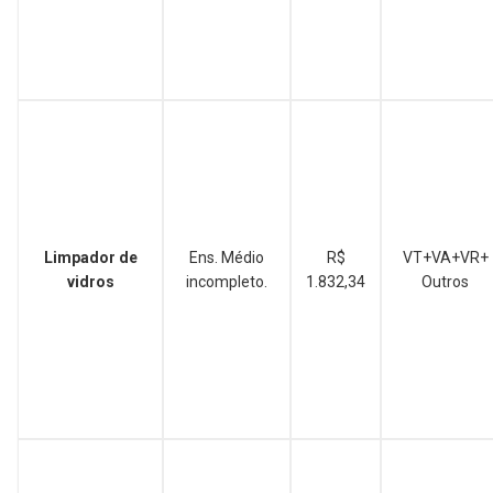
Limpador de
Ens. Médio
R$
VT+VA+VR+
vidros
incompleto.
1.832,34
Outros