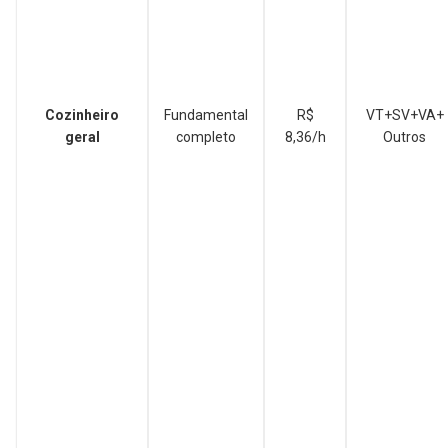
Cozinheiro
Fundamental
R$
VT+SV+VA+
geral
completo
8,36/h
Outros