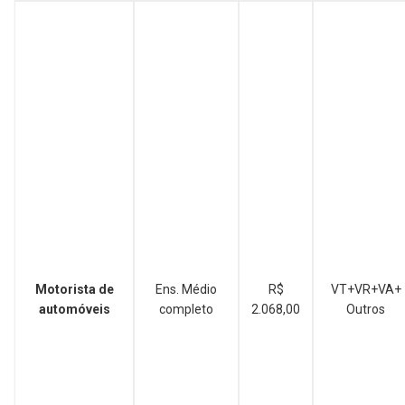
Motorista de
Ens. Médio
R$
VT+VR+VA+
automóveis
completo
2.068,00
Outros