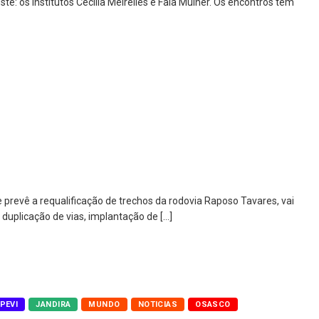
 os Institutos Cecília Meirelles e Fala Mulher. Os encontros têm
prevê a requalificação de trechos da rodovia Raposo Tavares, vai
duplicação de vias, implantação de […]
APEVI
JANDIRA
MUNDO
NOTICIAS
OSASCO