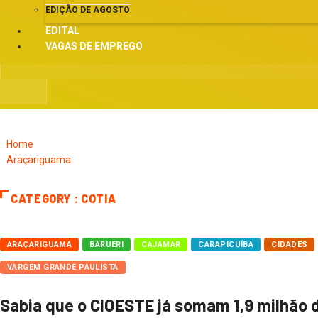
EDIÇÃO DE AGOSTO
EDITAL
VAGAS DE EMPREGO
Home
Araçariguama
CATEGORY : COTIA
ARAÇARIGUAMA
BARUERI
CAJAMAR
CARAPICUÍBA
CIDADES
VARGEM GRANDE PAULISTA
Sabia que o CIOESTE já somam 1,9 milhão d