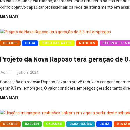
No dia 4 de julho pela manhã, aconteceu mais uma reunião das entidade
como objetivo capacitar profissionais da rede de atendimento em assist
LEIA MAIS
CIDADES
COTIA
EMBU DAS ARTES
NOTICIAS
SÃO PAULO / M
Projeto da Nova Raposo terá geração de 8
Admin
julho 8, 2024
Concessão da rodovia Raposo Tavares prevê reduzir o congestionamento
gerar 8,3 mil empregos. O valor considera empregos gerados tanto dire
LEIA MAIS
CIDADES
BARUERI
CAJAMAR
CARAPICUÍBA
COTIA
DESTA