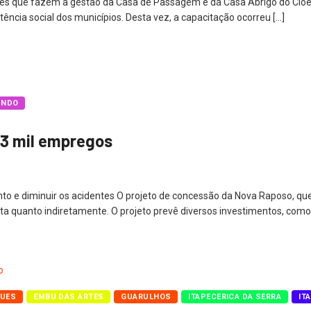
s que fazem a gestão da Casa de Passagem e da Casa Abrigo do Cioeste:
ência social dos municípios. Desta vez, a capacitação ocorreu […]
UNDO
,3 mil empregos
 e diminuir os acidentes O projeto de concessão da Nova Raposo, que 
ta quanto indiretamente. O projeto prevê diversos investimentos, como 
QUES
EMBU DAS ARTES
GUARULHOS
ITAPECERICA DA SERRA
IT