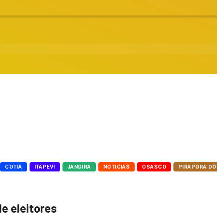
COTIA
ITAPEVI
JANDIRA
NOTICIAS
OSASCO
PIRAPORA DO
e eleitores