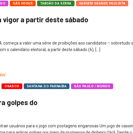
NDO
SÃO ROQUE
TABOÃO DA SERRA
VARGEM GRANDE PAULISTA
 vigor a partir deste sábado
24, começa a valer uma série de proibições aos candidatos – sobretudo
 o calendário eleitoral, a partir deste sábado (6), […]
OSASCO
SANTANA DO PARNAÍBA
SÃO PAULO / MUNDO
tra golpes do
atrair usuários para o jogo com postagens enganosas Um jogo de cassino 
 para aplicar golpes por meio da promessa de dinheiro fácil. Desde o 