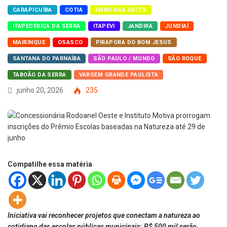
CARAPICUÍBA
COTIA
EMBU DAS ARTES
ITAPECERICA DA SERRA
ITAPEVI
JANDIRA
JUNDIAÍ
MAIRINQUE
OSASCO
PIRAPORA DO BOM JESUS
SANTANA DO PARNAÍBA
SÃO PAULO / MUNDO
SÃO ROQUE
TABOÃO DA SERRA
VARGEM GRANDE PAULISTA
junho 20, 2026
235
Compatilhe essa matéria
Iniciativa vai reconhecer projetos que conectam a natureza ao
cotidiano das escolas públicas municipais; R$ 500 mil serão