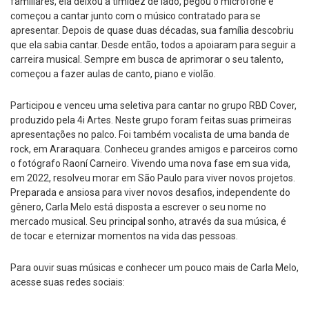
familiares, ela deixou a timidez de lado, pegou o microfone e
começou a cantar junto com o músico contratado para se
apresentar. Depois de quase duas décadas, sua família descobriu
que ela sabia cantar. Desde então, todos a apoiaram para seguir a
carreira musical. Sempre em busca de aprimorar o seu talento,
começou a fazer aulas de canto, piano e violão.
Participou e venceu uma seletiva para cantar no grupo RBD Cover,
produzido pela 4i Artes. Neste grupo foram feitas suas primeiras
apresentações no palco. Foi também vocalista de uma banda de
rock, em Araraquara. Conheceu grandes amigos e parceiros como
o fotógrafo Raoní Carneiro. Vivendo uma nova fase em sua vida,
em 2022, resolveu morar em São Paulo para viver novos projetos.
Preparada e ansiosa para viver novos desafios, independente do
gênero, Carla Melo está disposta a escrever o seu nome no
mercado musical. Seu principal sonho, através da sua música, é
de tocar e eternizar momentos na vida das pessoas.
Para ouvir suas músicas e conhecer um pouco mais de Carla Melo,
acesse suas redes sociais: