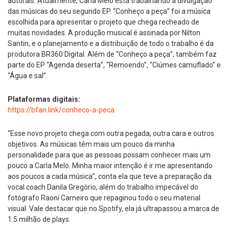
autorais. Atualmente, Carla Melo está trabalhando a divulgação
das músicas do seu segundo EP. “Conheço a peça” foi a música
escolhida para apresentar o projeto que chega recheado de
muitas novidades. A produção musical é assinada por Nilton
Santin, e o planejamento e a distribuição de todo o trabalho é da
produtora BR360 Digital. Além de “Conheço a peça”, também faz
parte do EP “Agenda deserta”, “Remoendo”, “Ciúmes camuflado” e
“Água e sal”.
Plataformas digitais:
https://bfan.link/conheco-a-peca
“Esse novo projeto chega com outra pegada, outra cara e outros
objetivos. As músicas têm mais um pouco da minha
personalidade para que as pessoas possam conhecer mais um
pouco a Carla Melo. Minha maior intenção é ir me apresentando
aos poucos a cada música”, conta ela que teve a preparação da
vocal coach Danila Gregório, além do trabalho impecável do
fotógrafo Raoní Carneiro que repaginou todo o seu material
visual. Vale destacar que no Spotify, ela já ultrapassou a marca de
1.5 milhão de plays.