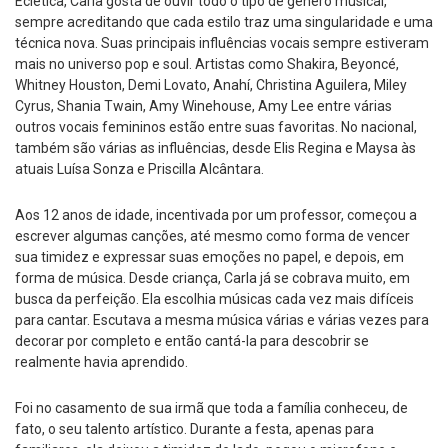
Eclética, Carla gosta de ouvir todo o tipo de gênero musical,
sempre acreditando que cada estilo traz uma singularidade e uma
técnica nova. Suas principais influências vocais sempre estiveram
mais no universo pop e soul. Artistas como Shakira, Beyoncé,
Whitney Houston, Demi Lovato, Anahí, Christina Aguilera, Miley
Cyrus, Shania Twain, Amy Winehouse, Amy Lee entre várias
outros vocais femininos estão entre suas favoritas. No nacional,
também são várias as influências, desde Elis Regina e Maysa às
atuais Luísa Sonza e Priscilla Alcântara.
Aos 12 anos de idade, incentivada por um professor, começou a
escrever algumas canções, até mesmo como forma de vencer
sua timidez e expressar suas emoções no papel, e depois, em
forma de música. Desde criança, Carla já se cobrava muito, em
busca da perfeição. Ela escolhia músicas cada vez mais difíceis
para cantar. Escutava a mesma música várias e várias vezes para
decorar por completo e então cantá-la para descobrir se
realmente havia aprendido.
Foi no casamento de sua irmã que toda a família conheceu, de
fato, o seu talento artístico. Durante a festa, apenas para