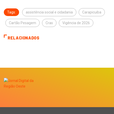
Tags:
assistência social e cidadania
Carapicuiba
Cartão Pesagem
Cras
Vigência de 2026
RELACIONADOS