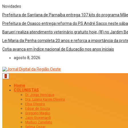
Novidades
Prefeitura de Santana de Parnaíba entrega 107 kits do programa Mã
Prefeitura de Osasco entrega reforma do PS André Sacco neste sába
Barueri realiza atendimento veterinário gratuito hoje, (8) no Jardim Be
Lei Maria da Penha completa 20 anos e reforça a importância da pr
Cotia avança em índice nacional de Educação nos anos iniciais
agosto 8, 2026
Home
COLUNISTAS
Dr. Jorge Henrique
Dra. Luana Karen Oliveira
Elsa Oliveira
Edgar de Souza
Gregorio Maglio
Jairo Giovenardi
Marluci Zanelato
Selma Cezar