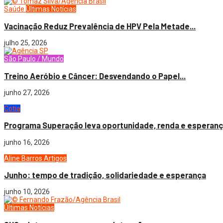
Saúde
Últimas Notícias
Vacinação Reduz Prevalência de HPV Pela Metade...
julho 25, 2026
São Paulo / Mundo
Treino Aeróbio e Câncer: Desvendando o Papel...
junho 27, 2026
Cotia
Programa Superação leva oportunidade, renda e esperança
junho 16, 2026
Aline Barros
Artigos
Junho: tempo de tradição, solidariedade e esperança
junho 10, 2026
Últimas Notícias