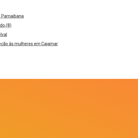
e Parnaibana
do,(8)
lval
oteção às mulheres em Cajamar