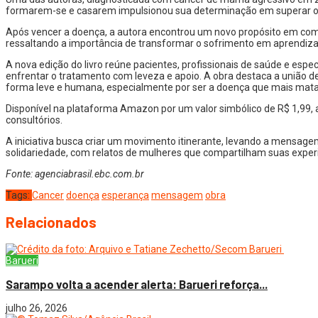
formarem-se e casarem impulsionou sua determinação em superar o
Após vencer a doença, a autora encontrou um novo propósito em comp
ressaltando a importância de transformar o sofrimento em aprendiza
A nova edição do livro reúne pacientes, profissionais de saúde e espe
enfrentar o tratamento com leveza e apoio. A obra destaca a união
forma leve e humana, especialmente por ser a doença que mais mat
Disponível na plataforma Amazon por um valor simbólico de R$ 1,99, a
consultórios.
A iniciativa busca criar um movimento itinerante, levando a mensage
solidariedade, com relatos de mulheres que compartilham suas experi
Fonte: agenciabrasil.ebc.com.br
Tags:
Cancer
doença
esperança
mensagem
obra
Relacionados
Barueri
Sarampo volta a acender alerta: Barueri reforça...
julho 26, 2026