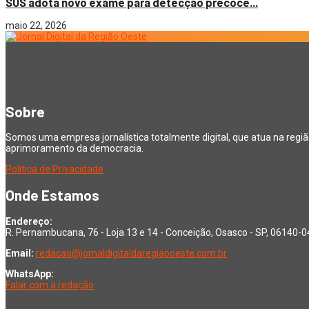
SUS adota novo exame para detecção precoce...
maio 22, 2026
Sobre
Somos uma empresa jornalística totalmente digital, que atua na regi
aprimoramento da democracia.
Política de Privacidade
Onde Estamos
Endereço:
R. Pernambucana, 76 - Loja 13 e 14 - Conceição, Osasco - SP, 06140-
Email:
redacao@jornaldigitaldaregiaooeste.com.br
WhatsApp:
Falar com a redação