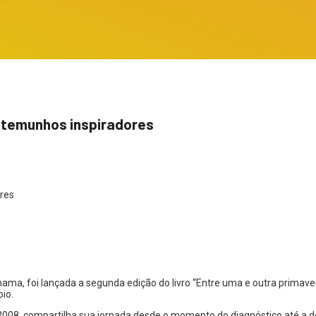
stemunhos inspiradores
ma, foi lançada a segunda edição do livro “Entre uma e outra primave
io.
8, compartilha sua jornada desde o momento do diagnóstico até a decis