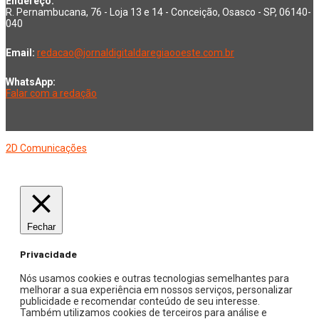
Endereço:
R. Pernambucana, 76 - Loja 13 e 14 - Conceição, Osasco - SP, 06140-
040
Email:
redacao@jornaldigitaldaregiaooeste.com.br
WhatsApp:
Falar com a redação
Copyright © 2026 Jornal Digital da Região Oeste | Desenvolvido por
2D Comunicações
Fechar
Privacidade
Nós usamos cookies e outras tecnologias semelhantes para
melhorar a sua experiência em nossos serviços, personalizar
publicidade e recomendar conteúdo de seu interesse.
Também utilizamos cookies de terceiros para análise e