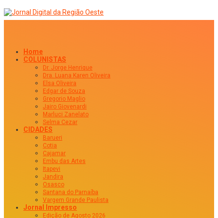
Home
COLUNISTAS
Dr. Jorge Henrique
Dra. Luana Karen Oliveira
Elsa Oliveira
Edgar de Souza
Gregorio Maglio
Jairo Giovenardi
Marluci Zanelato
Selma Cezar
CIDADES
Barueri
Cotia
Cajamar
Embu das Artes
Itapevi
Jandira
Osasco
Santana do Parnaíba
Vargem Grande Paulista
Jornal Impresso
Edição de Agosto 2026