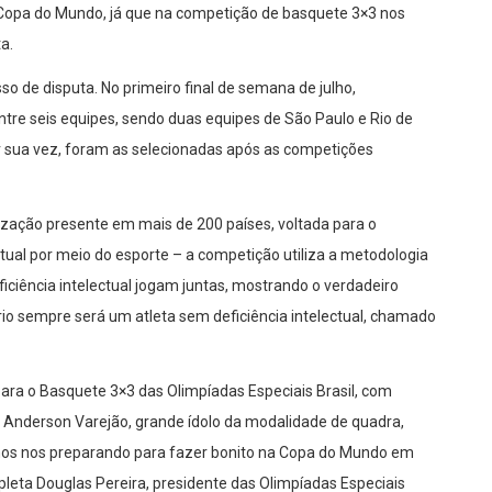
 Copa do Mundo, já que na competição de basquete 3×3 nos
a.
so de disputa. No primeiro final de semana de julho,
re seis equipes, sendo duas equipes de São Paulo e Rio de
or sua vez, foram as selecionadas após as competições
zação presente em mais de 200 países, voltada para o
tual por meio do esporte – a competição utiliza a metodologia
iciência intelectual jogam juntas, mostrando o verdadeiro
rio sempre será um atleta sem deficiência intelectual, chamado
ra o Basquete 3×3 das Olimpíadas Especiais Brasil, com
 o Anderson Varejão, grande ídolo da modalidade de quadra,
mos nos preparando para fazer bonito na Copa do Mundo em
leta Douglas Pereira, presidente das Olimpíadas Especiais