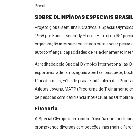
Brasil.
SOBRE OLIMPÍADAS ESPECIAIS BRASI
Projeto global sem fins lucrativos, a Special Olym
1968 por Eunice Kennedy Shriver – irmã do 35° pres
organização internacional criada para apoiar pessoa
autoconfiança, capacidades de relacionamento interp
Acreditada pela Special Olympics International, as 
esportivas: atletismo, águas abertas, basquete, bocha,
tênis de mesa, vôlei de praia e judô; além dos Progra
Atletas Jovens, MATP (Programa de Treinamento em 
de pessoas com deficiência intelectual, as Olimpíada
Filosofia
A Special Olympics tem como filosofia dar oportunida
promovendo diversas competições, nas mais diferen