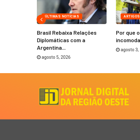
ÚLTIMAS NOTÍCIAS
ARTIGOS
lia em
Brasil Rebaixa Relações
Por que o
..
Diplomáticas com a
incomoda
Argentina...
agosto 3,
agosto 5, 2026