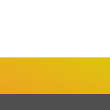
INTERNACIONAL
ESPORTES
ÚLTIMAS NOTÍCIAS
dô Brasileiro Conquista
Brasil e Coreia do Sul
safio Internacional com
Impulsionam Acordo...
tórias...
julho 28, 2026
agosto 1, 2026