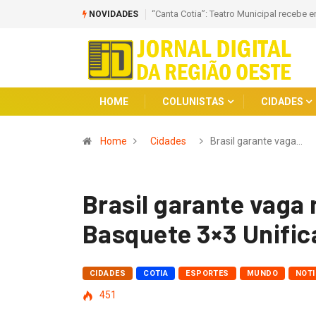
atro Municipal recebe encontro de Corais
Osasquense é vice-campeã do Desafi
NOVIDADES
do Gavião
HOME
COLUNISTAS
CIDADES
Home
Cidades
Brasil garante vaga…
Brasil garante vaga
Basquete 3×3 Unifi
CIDADES
COTIA
ESPORTES
MUNDO
NOTI
451