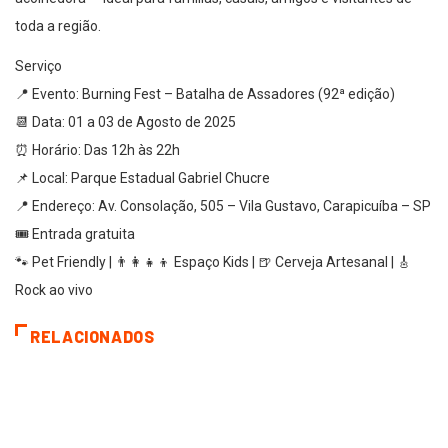
toda a região.
Serviço
📍 Evento: Burning Fest – Batalha de Assadores (92ª edição)
📆 Data: 01 a 03 de Agosto de 2025
⏰ Horário: Das 12h às 22h
📌 Local: Parque Estadual Gabriel Chucre
📍 Endereço: Av. Consolação, 505 – Vila Gustavo, Carapicuíba – SP
🎟 Entrada gratuita
🐾 Pet Friendly | 👨‍👩‍👧‍👦 Espaço Kids | 🍺 Cerveja Artesanal | 🎸
Rock ao vivo
RELACIONADOS