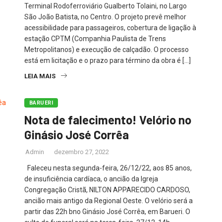
Terminal Rodoferroviário Gualberto Tolaini, no Largo
São João Batista, no Centro. O projeto prevê melhor
acessibilidade para passageiros, cobertura de ligação à
estação CPTM (Companhia Paulista de Trens
Metropolitanos) e execução de calçadão. O processo
está em licitação e o prazo para término da obra é […]
LEIA MAIS
BARUERI
Nota de falecimento! Velório no
Ginásio José Corrêa
Admin
dezembro 27, 2022
Faleceu nesta segunda-feira, 26/12/22, aos 85 anos,
de insuficiência cardíaca, o ancião da Igreja
Congregação Cristã, NILTON APPARECIDO CARDOSO,
ancião mais antigo da Regional Oeste. O velório será a
partir das 22h bno Ginásio José Corrêa, em Barueri. O