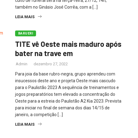
culto de funeral será na terça-feira, 27/12, 14h,
também no Ginásio José Corrêa, com a […]
LEIA MAIS
BARUERI
TITE vê Oeste mais maduro após
bater na trave em
Admin
dezembro 27, 2022
Para joia da base rubro-negra, grupo aprendeu com
insucessos deste ano e projeta Oeste mais cascudo
para o Paulistão 2023 A sequência de treinamentos e
jogos preparatórios tem elevado a concentração do
Oeste para a estreia do Paulistão A2 Kia 2023. Prevista
para iniciar no final de semana dos dias 14/15 de
janeiro, a competição […]
LEIA MAIS