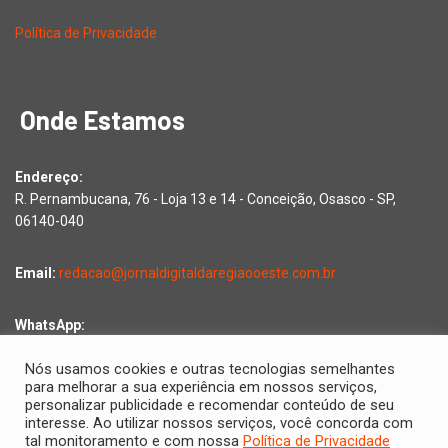
Política de Privacidade
Onde Estamos
Endereço:
R. Pernambucana, 76 - Loja 13 e 14 - Conceição, Osasco - SP,
06140-040
Email:
redacao@jornaldigitaldaregiaooeste.com.br
WhatsApp:
Falar com a redação
Nós usamos cookies e outras tecnologias semelhantes
para melhorar a sua experiência em nossos serviços,
personalizar publicidade e recomendar conteúdo de seu
interesse. Ao utilizar nossos serviços, você concorda com
Copyright © 2026 Jornal Digital da Região Oeste | Desenvolvido
tal monitoramento e com nossa
Política de Privacidade