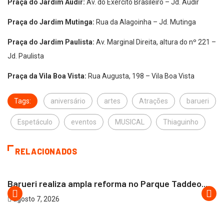
Praça do Jardim Audir:
Av. do Exército Brasileiro – Jd. Audir
Praça do Jardim Mutinga:
Rua da Alagoinha – Jd. Mutinga
Praça do Jardim Paulista:
Av. Marginal Direita, altura do nº 221 –
Jd. Paulista
Praça da Vila Boa Vista:
Rua Augusta, 198 – Vila Boa Vista
Tags:
aniversário
artes
Atrações
barueri
Espetáculo
eventos
MUSICAL
Thiaguinho
RELACIONADOS
BARUERI
Barueri realiza ampla reforma no Parque Taddeo...
agosto 7, 2026