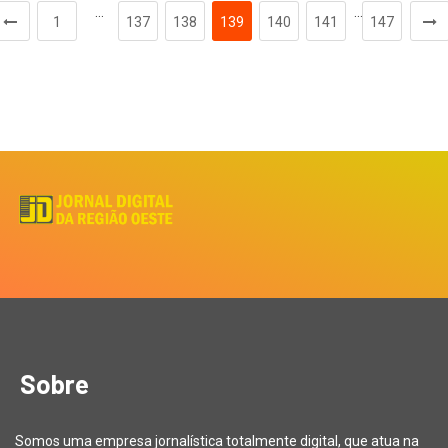
…
…
1
137
138
139
140
141
147
Sobre
Somos uma empresa jornalística totalmente digital, que atua na