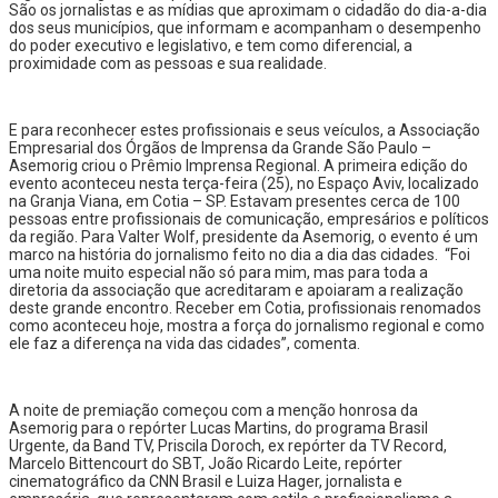
São os jornalistas e as mídias que aproximam o cidadão do dia-a-dia
dos seus municípios, que informam e acompanham o desempenho
do poder executivo e legislativo, e tem como diferencial, a
proximidade com as pessoas e sua realidade.
E para reconhecer estes profissionais e seus veículos, a Associação
Empresarial dos Órgãos de Imprensa da Grande São Paulo –
Asemorig criou o Prêmio Imprensa Regional. A primeira edição do
evento aconteceu nesta terça-feira (25), no Espaço Aviv, localizado
na Granja Viana, em Cotia – SP. Estavam presentes cerca de 100
pessoas entre profissionais de comunicação, empresários e políticos
da região. Para Valter Wolf, presidente da Asemorig, o evento é um
marco na história do jornalismo feito no dia a dia das cidades. “Foi
uma noite muito especial não só para mim, mas para toda a
diretoria da associação que acreditaram e apoiaram a realização
deste grande encontro. Receber em Cotia, profissionais renomados
como aconteceu hoje, mostra a força do jornalismo regional e como
ele faz a diferença na vida das cidades”, comenta.
A noite de premiação começou com a menção honrosa da
Asemorig para o repórter Lucas Martins, do programa Brasil
Urgente, da Band TV, Priscila Doroch, ex repórter da TV Record,
Marcelo Bittencourt do SBT, João Ricardo Leite, repórter
cinematográfico da CNN Brasil e Luiza Hager, jornalista e