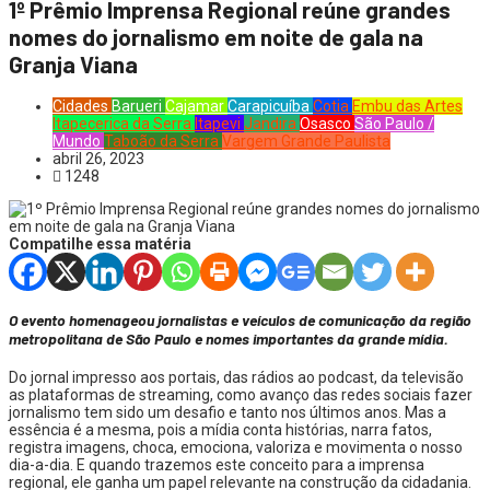
1º Prêmio Imprensa Regional reúne grandes
nomes do jornalismo em noite de gala na
Granja Viana
Cidades
Barueri
Cajamar
Carapicuíba
Cotia
Embu das Artes
Itapecerica da Serra
Itapevi
Jandira
Osasco
São Paulo /
Mundo
Taboão da Serra
Vargem Grande Paulista
abril 26, 2023
1248
Compatilhe essa matéria
O evento homenageou jornalistas e veículos de comunicação da região
metropolitana de São Paulo e nomes importantes da grande mídia.
Do jornal impresso aos portais, das rádios ao podcast, da televisão
as plataformas de streaming, como avanço das redes sociais fazer
jornalismo tem sido um desafio e tanto nos últimos anos. Mas a
essência é a mesma, pois a mídia conta histórias, narra fatos,
registra imagens, choca, emociona, valoriza e movimenta o nosso
dia-a-dia. E quando trazemos este conceito para a imprensa
regional, ele ganha um papel relevante na construção da cidadania.