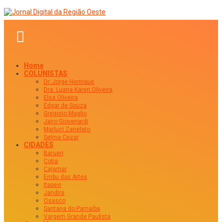
Home
COLUNISTAS
Dr. Jorge Henrique
Dra. Luana Karen Oliveira
Elsa Oliveira
Edgar de Souza
Gregorio Maglio
Jairo Giovenardi
Marluci Zanelato
Selma Cezar
CIDADES
Barueri
Cotia
Cajamar
Embu das Artes
Itapevi
Jandira
Osasco
Santana do Parnaíba
Vargem Grande Paulista