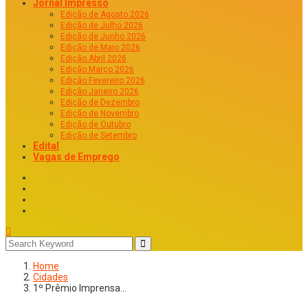
Jornal Impresso
Edição de Agosto 2026
Edição de Julho 2026
Edição de Junho 2026
Edição de Maio 2026
Edição Abril 2026
Edição Março 2026
Edição Fevereiro 2026
Edição Janeiro 2026
Edição de Dezembro
Edição de Novembro
Edição de Outubro
Edição de Setembro
Edital
Vagas de Emprego
Home
Cidades
1º Prêmio Imprensa…