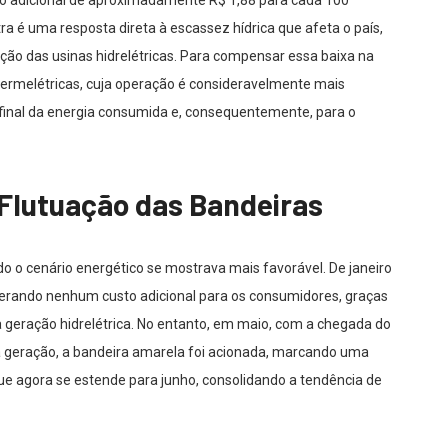
o adicional de aproximadamente R$ 1,88 para cada 100
a é uma resposta direta à escassez hídrica que afeta o país,
o das usinas hidrelétricas. Para compensar essa baixa na
 termelétricas, cuja operação é consideravelmente mais
 final da energia consumida e, consequentemente, para o
 Flutuação das Bandeiras
do o cenário energético se mostrava mais favorável. De janeiro
 gerando nenhum custo adicional para os consumidores, graças
a geração hidrelétrica. No entanto, em maio, com a chegada do
 geração, a bandeira amarela foi acionada, marcando uma
e agora se estende para junho, consolidando a tendência de