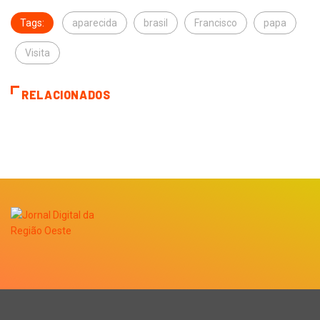
Tags:
aparecida
brasil
Francisco
papa
Visita
RELACIONADOS