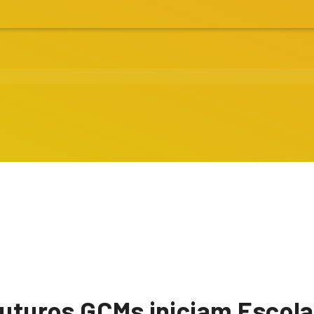
 futuros GCMs iniciam Esco