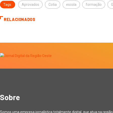
Tags:
Aprovados
Cotia
escola
formação
RELACIONADOS
Sobre
Somos uma empresa jornalística totalmente digital, que atua na regiã