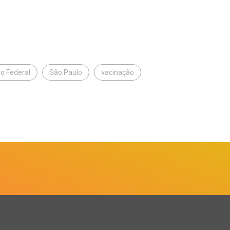
o Federal
São Paulo
vacinação