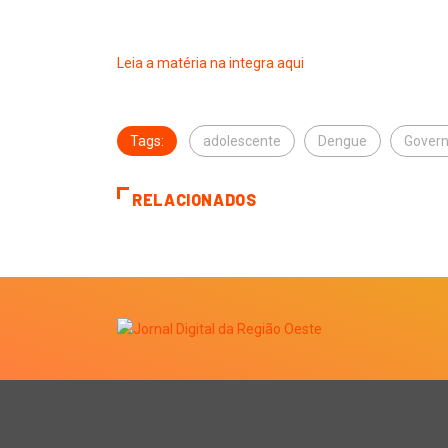
Leia a matéria na integra aqui
Tags:
adolescente
Dengue
Govern
RELACIONADOS