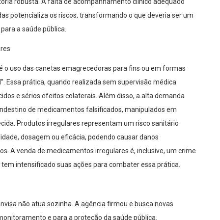
tória robusta. A falta de acompanhamento clínico adequado
as potencializa os riscos, transformando o que deveria ser um
ara a saúde pública.
ares
a é o uso das canetas emagrecedoras para fins ou em formas
l”. Essa prática, quando realizada sem supervisão médica
idos e sérios efeitos colaterais. Além disso, a alta demanda
ndestino de medicamentos falsificados, manipulados em
da. Produtos irregulares representam um risco sanitário
ualidade, dosagem ou eficácia, podendo causar danos
os. A venda de medicamentos irregulares é, inclusive, um crime
a tem intensificado suas ações para combater essa prática.
 Anvisa não atua sozinha. A agência firmou e busca novas
monitoramento e para a proteção da saúde pública.