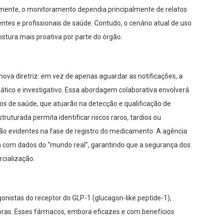
ente, o monitoramento dependia principalmente de relatos
tes e profissionais de saúde. Contudo, o cenário atual de uso
ostura mais proativa por parte do órgão.
ova diretriz: em vez de apenas aguardar as notificações, a
tico e investigativo. Essa abordagem colaborativa envolverá
os de saúde, que atuarão na detecção e qualificação de
ruturada permita identificar riscos raros, tardios ou
são evidentes na fase de registro do medicamento. A agência
 com dados do “mundo real”, garantindo que a segurança dos
cialização.
onistas do receptor do GLP-1 (glucagon-like peptide-1),
s. Esses fármacos, embora eficazes e com benefícios