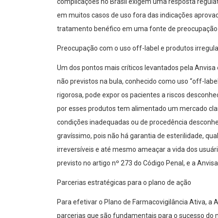
complicações no Brasil exigem uma resposta regula
em muitos casos de uso fora das indicações aprovad
tratamento benéfico em uma fonte de preocupação p
Preocupação com o uso off-label e produtos irregul
Um dos pontos mais críticos levantados pela Anvis
não previstos na bula, conhecido como uso “off-labe
rigorosa, pode expor os pacientes a riscos desconhec
por esses produtos tem alimentado um mercado cla
condições inadequadas ou de procedência desconheci
gravíssimo, pois não há garantia de esterilidade, q
irreversíveis e até mesmo ameaçar a vida dos usuári
previsto no artigo nº 273 do Código Penal, e a Anvis
Parcerias estratégicas para o plano de ação
Para efetivar o Plano de Farmacovigilância Ativa, a
parcerias que são fundamentais para o sucesso do 