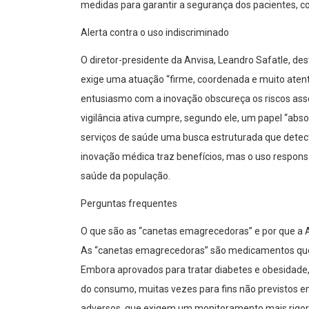
medidas para garantir a segurança dos pacientes, co
Alerta contra o uso indiscriminado
O diretor-presidente da Anvisa, Leandro Safatle, d
exige uma atuação “firme, coordenada e muito atenta
entusiasmo com a inovação obscureça os riscos ass
vigilância ativa cumpre, segundo ele, um papel “abso
serviços de saúde uma busca estruturada que dete
inovação médica traz benefícios, mas o uso responsá
saúde da população.
Perguntas frequentes
O que são as “canetas emagrecedoras” e por que a 
As “canetas emagrecedoras” são medicamentos que 
Embora aprovados para tratar diabetes e obesidade,
do consumo, muitas vezes para fins não previstos em
adversos, que exigem um monitoramento mais rigoro