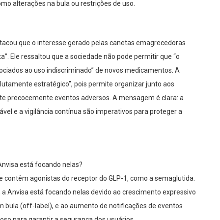
mo alterações na bula ou restrições de uso.
estacou que o interesse gerado pelas canetas emagrecedoras
”. Ele ressaltou que a sociedade não pode permitir que “o
ociados ao uso indiscriminado” de novos medicamentos. A
lutamente estratégico”, pois permite organizar junto aos
cte precocemente eventos adversos. A mensagem é clara: a
vel e a vigilância contínua são imperativos para proteger a
Anvisa está focando nelas?
contêm agonistas do receptor do GLP-1, como a semaglutida.
 a Anvisa está focando nelas devido ao crescimento expressivo
 bula (off-label), e ao aumento de notificações de eventos
so para garantir a segurança dos usuários.