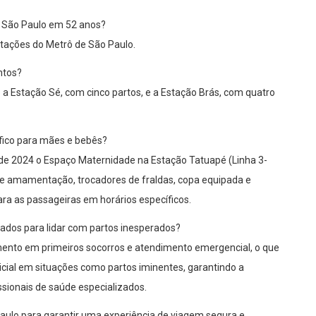
 São Paulo em 52 anos?
tações do Metrô de São Paulo.
ntos?
 Estação Sé, com cinco partos, e a Estação Brás, com quatro
fico para mães e bebês?
de 2024 o Espaço Maternidade na Estação Tatuapé (Linha 3-
a de amamentação, trocadores de fraldas, copa equipada e
ara as passageiras em horários específicos.
dos para lidar com partos inesperados?
ento em primeiros socorros e atendimento emergencial, o que
nicial em situações como partos iminentes, garantindo a
sionais de saúde especializados.
Paulo para garantir uma experiência de viagem segura e