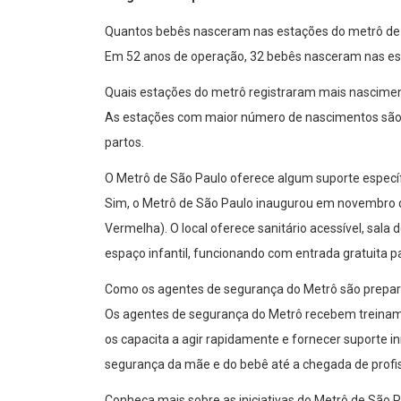
Quantos bebês nasceram nas estações do metrô de
Em 52 anos de operação, 32 bebês nasceram nas es
Quais estações do metrô registraram mais nascime
As estações com maior número de nascimentos são a
partos.
O Metrô de São Paulo oferece algum suporte especí
Sim, o Metrô de São Paulo inaugurou em novembro 
Vermelha). O local oferece sanitário acessível, sal
espaço infantil, funcionando com entrada gratuita p
Como os agentes de segurança do Metrô são prepara
Os agentes de segurança do Metrô recebem treinam
os capacita a agir rapidamente e fornecer suporte i
segurança da mãe e do bebê até a chegada de profis
Conheça mais sobre as iniciativas do Metrô de São 