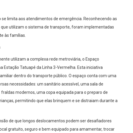
o se limita aos atendimentos de emergência. Reconhecendo as
s que utilizam o sistema de transporte, foram implementadas
e às famílias.
s
ente utilizam a complexa rede metroviária, o Espaço
 Estação Tatuapé da Linha 3-Vermelha. Esta iniciativa
familiar dentro do transporte público. O espaço conta com uma
ersas necessidades: um sanitário acessível, uma sala de
e fraldas modernos, uma copa equipada para o preparo de
crianças, permitindo que elas brinquem e se distraiam durante a
ensão de que longos deslocamentos podem ser desafiadores
ocal gratuito, seguro e bem equipado para amamentar, trocar