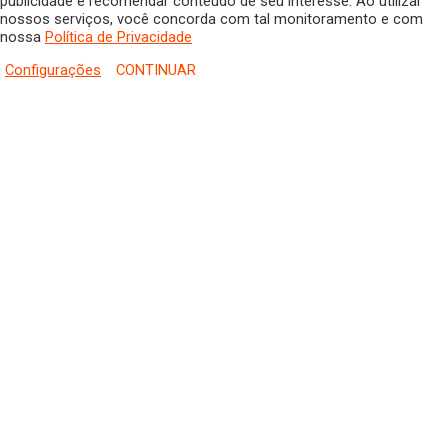
publicidade e recomendar conteúdo de seu interesse. Ao utilizar
nossos serviços, você concorda com tal monitoramento e com
nossa
Política de Privacidade
Configurações
CONTINUAR
HOME
COLUNISTAS
DR. JORGE HENRIQUE
DRA. LUANA KAREN OLIVEIRA
ELSA OLIVEIRA
EDGAR DE SOUZA
GREGORIO MAGLIO
JAIRO GIOVENARDI
MARLUCI ZANELATO