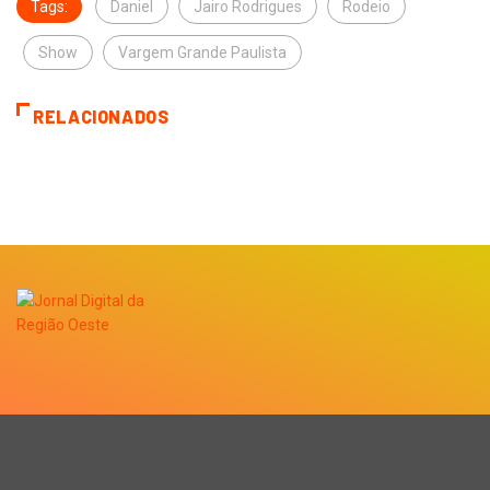
Tags:
Daniel
Jairo Rodrigues
Rodeio
Show
Vargem Grande Paulista
RELACIONADOS