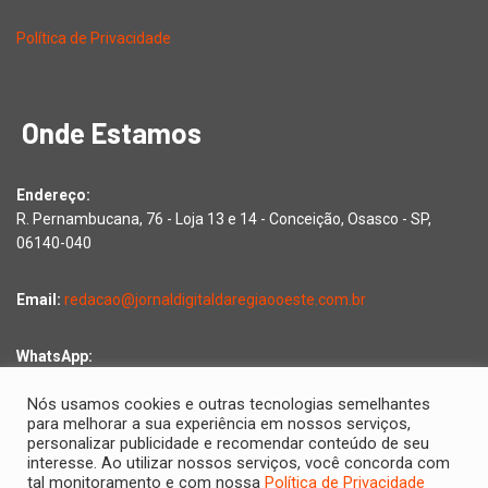
Política de Privacidade
Onde Estamos
Endereço:
R. Pernambucana, 76 - Loja 13 e 14 - Conceição, Osasco - SP,
06140-040
Email:
redacao@jornaldigitaldaregiaooeste.com.br
WhatsApp:
Falar com a redação
Nós usamos cookies e outras tecnologias semelhantes
para melhorar a sua experiência em nossos serviços,
personalizar publicidade e recomendar conteúdo de seu
interesse. Ao utilizar nossos serviços, você concorda com
Copyright © 2026 Jornal Digital da Região Oeste | Desenvolvido
tal monitoramento e com nossa
Política de Privacidade