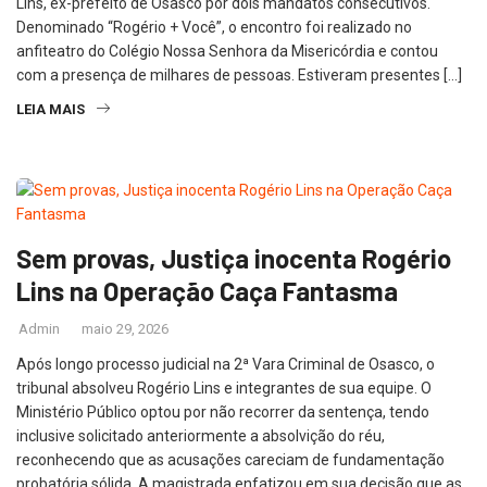
Lins, ex-prefeito de Osasco por dois mandatos consecutivos.
Denominado “Rogério + Você”, o encontro foi realizado no
anfiteatro do Colégio Nossa Senhora da Misericórdia e contou
com a presença de milhares de pessoas. Estiveram presentes […]
LEIA MAIS
Sem provas, Justiça inocenta Rogério
Lins na Operação Caça Fantasma
Admin
maio 29, 2026
Após longo processo judicial na 2ª Vara Criminal de Osasco, o
tribunal absolveu Rogério Lins e integrantes de sua equipe. O
Ministério Público optou por não recorrer da sentença, tendo
inclusive solicitado anteriormente a absolvição do réu,
reconhecendo que as acusações careciam de fundamentação
probatória sólida. A magistrada enfatizou em sua decisão que as