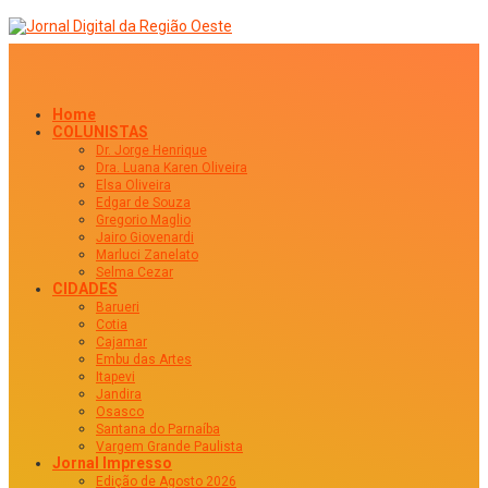
Home
COLUNISTAS
Dr. Jorge Henrique
Dra. Luana Karen Oliveira
Elsa Oliveira
Edgar de Souza
Gregorio Maglio
Jairo Giovenardi
Marluci Zanelato
Selma Cezar
CIDADES
Barueri
Cotia
Cajamar
Embu das Artes
Itapevi
Jandira
Osasco
Santana do Parnaíba
Vargem Grande Paulista
Jornal Impresso
Edição de Agosto 2026