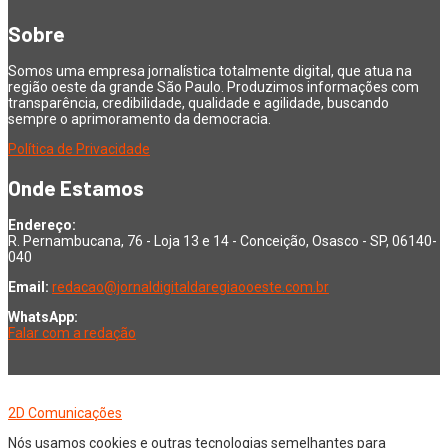
Sobre
Somos uma empresa jornalística totalmente digital, que atua na
região oeste da grande São Paulo. Produzimos informações com
transparência, credibilidade, qualidade e agilidade, buscando
sempre o aprimoramento da democracia.
Política de Privacidade
Onde Estamos
Endereço:
R. Pernambucana, 76 - Loja 13 e 14 - Conceição, Osasco - SP, 06140-
040
Email:
redacao@jornaldigitaldaregiaooeste.com.br
WhatsApp:
Falar com a redação
Copyright © 2026 Jornal Digital da Região Oeste | Desenvolvido por
2D Comunicações
Nós usamos cookies e outras tecnologias semelhantes para