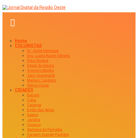
Home
COLUNISTAS
Dr. Jorge Henrique
Dra. Luana Karen Oliveira
Elsa Oliveira
Edgar de Souza
Gregorio Maglio
Jairo Giovenardi
Marluci Zanelato
Selma Cezar
CIDADES
Barueri
Cotia
Cajamar
Embu das Artes
Itapevi
Jandira
Osasco
Santana do Parnaíba
Vargem Grande Paulista