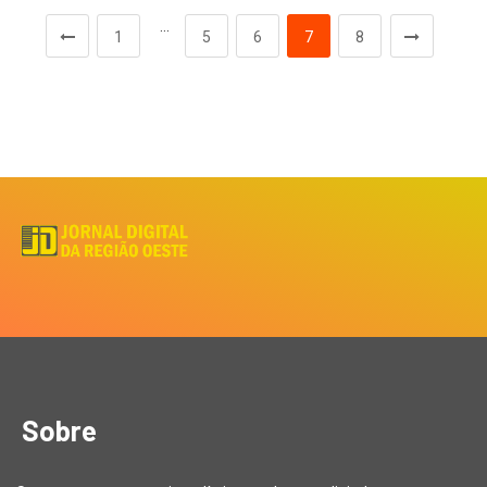
…
1
5
6
7
8
Sobre