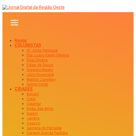
Home
COLUNISTAS
Dr. Jorge Henrique
Dra. Luana Karen Oliveira
Elsa Oliveira
Edgar de Souza
Gregorio Maglio
Jairo Giovenardi
Marluci Zanelato
Selma Cezar
CIDADES
Barueri
Cotia
Cajamar
Embu das Artes
Itapevi
Jandira
Osasco
Santana do Parnaíba
Vargem Grande Paulista