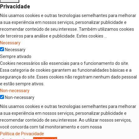
Privacidade
Nós usamos cookies e outras tecnologias semelhantes para melhorar
a sua experiência em nossos serviços, personalizar publicidade e
recomendar conteúdo de seu interesse. Também utilizamos cookies
de terceiros para análise e publicidade. Estes cookies
...
Necessary
Necessary
Sempre ativado
Cookies necessários são essenciais para o funcionamento do site.
Essa categoria de cookies garantem as funcionalidades básicas e a
segurança do site. Esses cookies não registram nenhum dado pessoal
e estão sempre ativos.
Non-necessary
Non-necessary
Nós usamos cookies e outras tecnologias semelhantes para melhorar
Cookies que não são necessários para o funcionamento do site
a sua experiência em nossos serviços, personalizar publicidade e
incluem os cookies que coletam dados para análises e publicidade,
recomendar conteúdo de seu interesse. Ao utilizar nossos serviços,
conforme expresso em nossa Política de Privacidade.
você concorda com tal monitoramento e com nossa
SALVAR E ACEITAR
Política de Privacidade