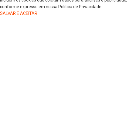
incluem os cookies que coletam dados para análises e publicidade,
conforme expresso em nossa Política de Privacidade.
SALVAR E ACEITAR
HOME
COLUNISTAS
DR. JORGE HENRIQUE
DRA. LUANA KAREN OLIVEIRA
ELSA OLIVEIRA
EDGAR DE SOUZA
GREGORIO MAGLIO
JAIRO GIOVENARDI
MARLUCI ZANELATO
SELMA CEZAR