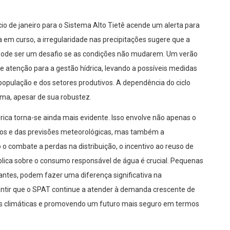
cio de janeiro para o Sistema Alto Tietê acende um alerta para
a em curso, a irregularidade nas precipitações sugere que a
 pode ser um desafio se as condições não mudarem. Um verão
e atenção para a gestão hídrica, levando a possíveis medidas
população e dos setores produtivos. A dependência do ciclo
ema, apesar de sua robustez.
ica torna-se ainda mais evidente. Isso envolve não apenas o
ios e das previsões meteorológicas, mas também a
o combate a perdas na distribuição, o incentivo ao reuso de
lica sobre o consumo responsável de água é crucial. Pequenas
tantes, podem fazer uma diferença significativa na
antir que o SPAT continue a atender à demanda crescente de
s climáticas e promovendo um futuro mais seguro em termos