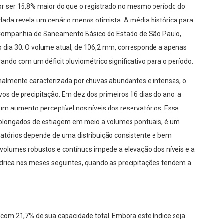
por ser 16,8% maior do que o registrado no mesmo período do
ada revela um cenário menos otimista. A média histórica para
 Companhia de Saneamento Básico do Estado de São Paulo,
dia 30. O volume atual, de 106,2 mm, corresponde a apenas
ando com um déficit pluviométrico significativo para o período.
almente caracterizada por chuvas abundantes e intensas, o
vos de precipitação. Em dez dos primeiros 16 dias do ano, a
um aumento perceptível nos níveis dos reservatórios. Essa
prolongados de estiagem em meio a volumes pontuais, é um
vatórios depende de uma distribuição consistente e bem
 volumes robustos e contínuos impede a elevação dos níveis e a
ídrica nos meses seguintes, quando as precipitações tendem a
 com 21,7% de sua capacidade total. Embora este índice seja