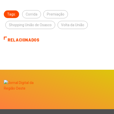
Tags:
Corrida
Premiação
Shopping União de Osasco
Volta da União
RELACIONADOS