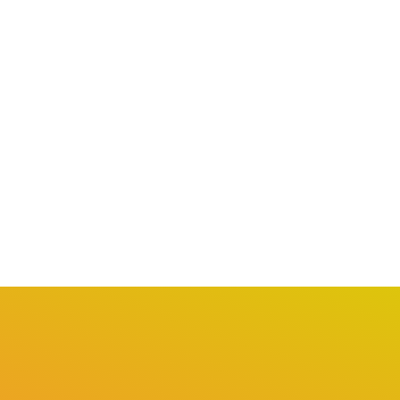
SÃO PAULO / MUNDO
SÃO PAULO / MUNDO
osto Lilás: São Paulo
Sarampo: Grande São
plia Ações Integradas...
Paulo Inicia Vacinação
Ampliada...
agosto 1, 2026
agosto 1, 2026