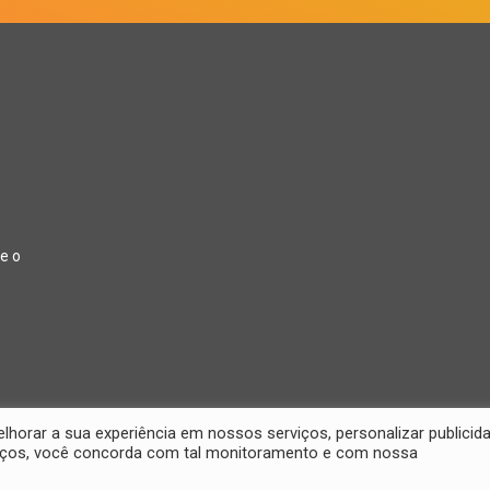
e o
orar a sua experiência em nossos serviços, personalizar publicid
rviços, você concorda com tal monitoramento e com nossa
26 Jornal Digital da Região Oeste | Desenvolvido por
2D Comunicações