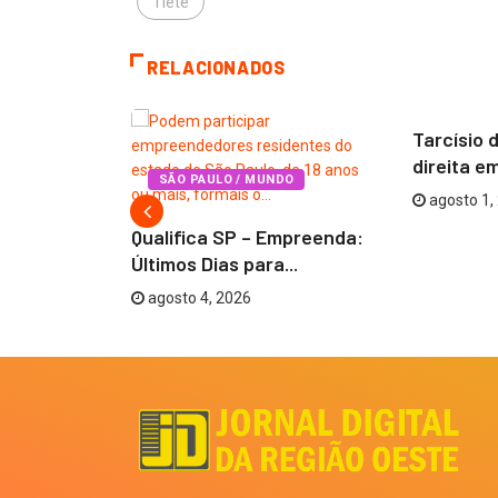
Tietê
RELACIONADOS
DESTAQ
Tarcísio 
direita em
DO
SÃO PAULO / MUNDO
agosto 1,
ições para
Qualifica SP – Empreenda:
idiadas...
Últimos Dias para...
agosto 4, 2026