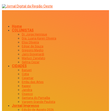
Home
COLUNISTAS
Dr. Jorge Henrique
Dra. Luana Karen Oliveira
Elsa Oliveira
Edgar de Souza
Gregorio Maglio
Jairo Giovenardi
Marluci Zanelato
Selma Cezar
CIDADES
Barueri
Cotia
Cajamar
Embu das Artes
Itapevi
Jandira
Osasco
Santana do Parnaíba
Vargem Grande Paulista
Jornal Impresso
Edição de Agosto 2026