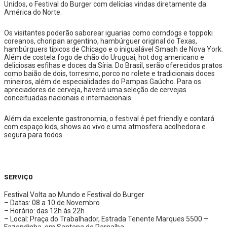
Unidos, o Festival do Burger com delícias vindas diretamente da
América do Norte.
Os visitantes poderão saborear iguarias como corndogs e toppoki
coreanos, choripan argentino, hambúrguer original do Texas,
hambúrguers típicos de Chicago e o inigualável Smash de Nova York.
Além de costela fogo de chão do Uruguai, hot dog americano e
deliciosas esfihas e doces da Síria. Do Brasil, serão oferecidos pratos
como baião de dois, torresmo, porco no rolete e tradicionais doces
mineiros, além de especialidades do Pampas Gaúcho. Para os
apreciadores de cerveja, haverá uma seleção de cervejas
conceituadas nacionais e internacionais.
Além da excelente gastronomia, o festival é pet friendly e contará
com espaço kids, shows ao vivo e uma atmosfera acolhedora e
segura para todos.
SERVIÇO
Festival Volta ao Mundo e Festival do Burger
– Datas: 08 a 10 de Novembro
– Horário: das 12h às 22h
– Local: Praça do Trabalhador, Estrada Tenente Marques 5500 –
Fazendinha, em Santana de Parnaíba.