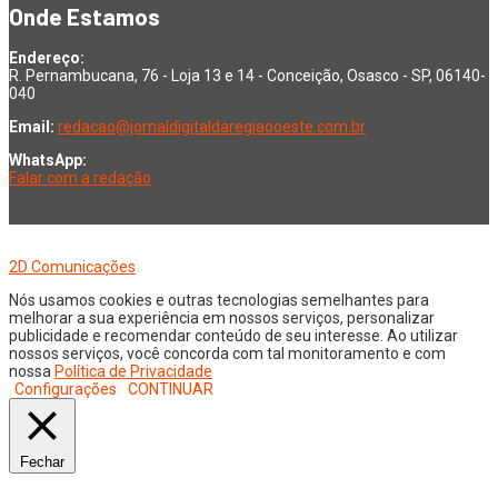
Onde Estamos
Endereço:
R. Pernambucana, 76 - Loja 13 e 14 - Conceição, Osasco - SP, 06140-
040
Email:
redacao@jornaldigitaldaregiaooeste.com.br
WhatsApp:
Falar com a redação
Copyright © 2026 Jornal Digital da Região Oeste | Desenvolvido por
2D Comunicações
Nós usamos cookies e outras tecnologias semelhantes para
melhorar a sua experiência em nossos serviços, personalizar
publicidade e recomendar conteúdo de seu interesse. Ao utilizar
nossos serviços, você concorda com tal monitoramento e com
nossa
Política de Privacidade
Configurações
CONTINUAR
Fechar