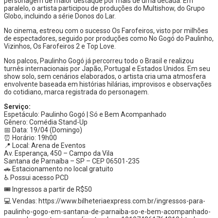
personagem de maior destaque por mais de uma década. Em
paralelo, o artista participou de produções do Multishow, do Grupo
Globo, incluindo a série Donos do Lar.
No cinema, estreou com o sucesso Os Farofeiros, visto por milhões
de espectadores, seguido por produções como No Gogó do Paulinho,
Vizinhos, Os Farofeiros 2 e Top Love.
Nos palcos, Paulinho Gogó já percorreu todo o Brasil e realizou
turnês internacionais por Japão, Portugal e Estados Unidos. Em seu
show solo, sem cenários elaborados, o artista cria uma atmosfera
envolvente baseada em histórias hilárias, improvisos e observações
do cotidiano, marca registrada do personagem.
Serviço:
Espetáculo: Paulinho Gogó | Só e Bem Acompanhado
Gênero: Comédia Stand-Up
📅 Data: 19/04 (Domingo)
⏰ Horário: 19h00
📍 Local: Arena de Eventos
Av. Esperança, 450 – Campo da Vila
Santana de Parnaíba – SP – CEP 06501-235
🚗 Estacionamento no local gratuito
♿ Possui acesso PCD
🎟️ Ingressos a partir de R$50
💻 Vendas: https://www.bilheteriaexpress.com.br/ingressos-para-
paulinho-gogo-em-santana-de-parnaiba-so-e-bem-acompanhado-