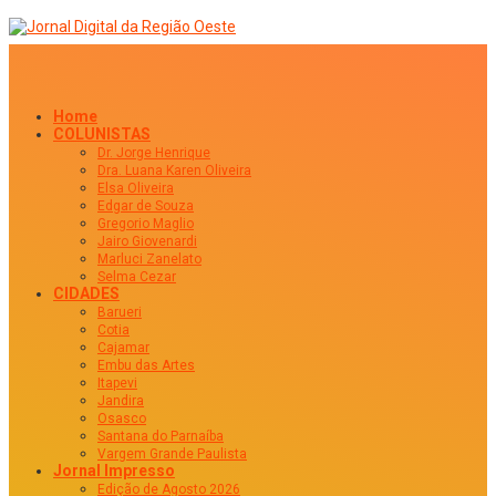
Home
COLUNISTAS
Dr. Jorge Henrique
Dra. Luana Karen Oliveira
Elsa Oliveira
Edgar de Souza
Gregorio Maglio
Jairo Giovenardi
Marluci Zanelato
Selma Cezar
CIDADES
Barueri
Cotia
Cajamar
Embu das Artes
Itapevi
Jandira
Osasco
Santana do Parnaíba
Vargem Grande Paulista
Jornal Impresso
Edição de Agosto 2026