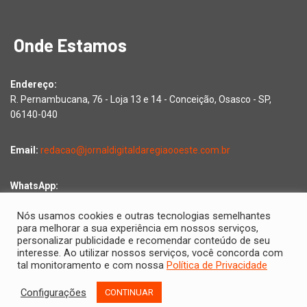
Onde Estamos
Endereço:
R. Pernambucana, 76 - Loja 13 e 14 - Conceição, Osasco - SP,
06140-040
Email:
redacao@jornaldigitaldaregiaooeste.com.br
WhatsApp:
Falar com a redação
Nós usamos cookies e outras tecnologias semelhantes
para melhorar a sua experiência em nossos serviços,
personalizar publicidade e recomendar conteúdo de seu
interesse. Ao utilizar nossos serviços, você concorda com
Copyright © 2026 Jornal Digital da Região Oeste | Desenvolvido
tal monitoramento e com nossa
Política de Privacidade
por
2D Comunicações
Configurações
CONTINUAR