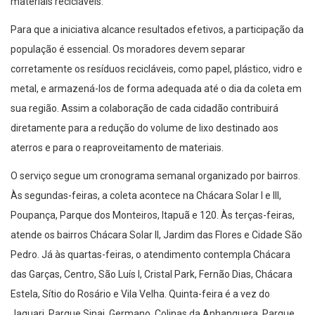
materiais recicláveis.
Para que a iniciativa alcance resultados efetivos, a participação da
população é essencial. Os moradores devem separar
corretamente os resíduos recicláveis, como papel, plástico, vidro e
metal, e armazená-los de forma adequada até o dia da coleta em
sua região. Assim a colaboração de cada cidadão contribuirá
diretamente para a redução do volume de lixo destinado aos
aterros e para o reaproveitamento de materiais.
O serviço segue um cronograma semanal organizado por bairros.
Às segundas-feiras, a coleta acontece na Chácara Solar I e III,
Poupança, Parque dos Monteiros, Itapuã e 120. Às terças-feiras,
atende os bairros Chácara Solar II, Jardim das Flores e Cidade São
Pedro. Já às quartas-feiras, o atendimento contempla Chácara
das Garças, Centro, São Luís I, Cristal Park, Fernão Dias, Chácara
Estela, Sítio do Rosário e Vila Velha. Quinta-feira é a vez do
Jaguari, Parque Sinai, Germano, Colinas da Anhanguera, Parque