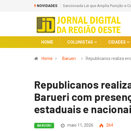
Sancionada Lei que Amplia Punição e C
NOVIDADES
HOME
COLUNISTAS
CIDADES
Home
Barueri
Republicanos realiza en
Republicanos realiz
Barueri com presenç
estaduais e naciona
maio 11, 2026
264
BARUERI