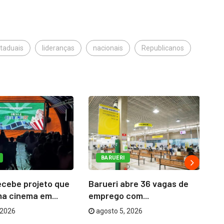
taduais
lideranças
nacionais
Republicanos
BARUERI
ecebe projeto que
Barueri abre 36 vagas de
Ba
a cinema em...
emprego com...
co
 2026
agosto 5, 2026