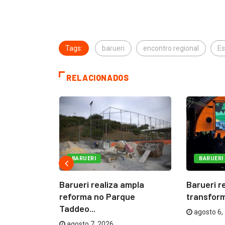
Tags:
barueri
encontro regional
Es
RELACIONADOS
 Festival
BARUERI
BARUERI
Barueri realiza ampla
Barueri r
reforma no Parque
transform
Taddeo...
agosto 6,
agosto 7, 2026