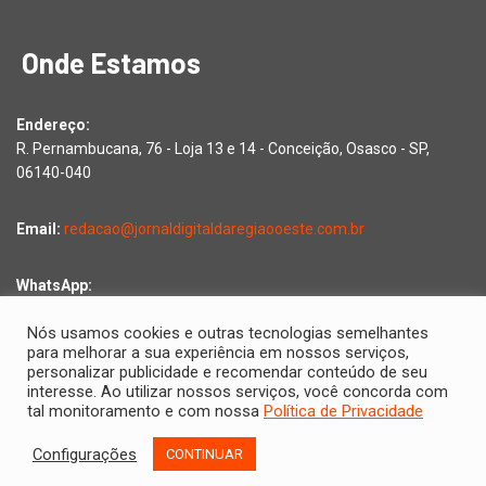
Onde Estamos
Endereço:
R. Pernambucana, 76 - Loja 13 e 14 - Conceição, Osasco - SP,
06140-040
Email:
redacao@jornaldigitaldaregiaooeste.com.br
WhatsApp:
Falar com a redação
Nós usamos cookies e outras tecnologias semelhantes
para melhorar a sua experiência em nossos serviços,
personalizar publicidade e recomendar conteúdo de seu
interesse. Ao utilizar nossos serviços, você concorda com
Copyright © 2026 Jornal Digital da Região Oeste | Desenvolvido
tal monitoramento e com nossa
Política de Privacidade
por
2D Comunicações
Configurações
CONTINUAR