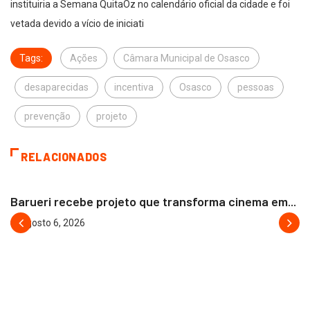
instituiria a Semana QuitaOz no calendário oficial da cidade e foi
vetada devido a vício de iniciati
Tags:
Ações
Câmara Municipal de Osasco
desaparecidas
incentiva
Osasco
pessoas
prevenção
projeto
RELACIONADOS
BARUERI
Barueri recebe projeto que transforma cinema em...
agosto 6, 2026