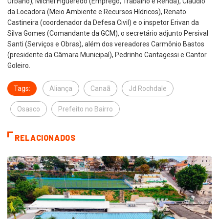
Urbano), Michel Figueredo (Emprego, Trabalho e Renda), Cláudio
da Locadora (Meio Ambiente e Recursos Hídricos), Renato
Castineira (coordenador da Defesa Civil) e o inspetor Erivan da
Silva Gomes (Comandante da GCM), o secretário adjunto Persival
Santi (Serviços e Obras), além dos vereadores Carmônio Bastos
(presidente da Câmara Municipal), Pedrinho Cantagessi e Cantor
Goleiro.
Tags:
Aliança
Canaã
Jd Rochdale
Osasco
Prefeito no Bairro
RELACIONADOS